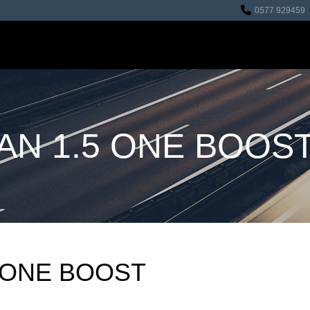
0577 929459
HOME
REVISIONI
OFFICINA
AUTO IN VENDIT
AN 1.5 ONE BOOS
 ONE BOOST