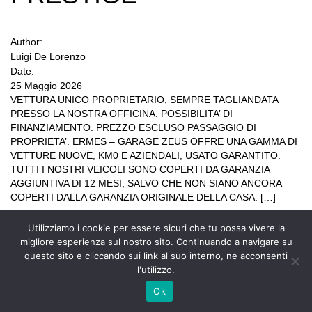
Author:
Luigi De Lorenzo
Date:
25 Maggio 2026
VETTURA UNICO PROPRIETARIO, SEMPRE TAGLIANDATA
PRESSO LA NOSTRA OFFICINA. POSSIBILITA’ DI
FINANZIAMENTO. PREZZO ESCLUSO PASSAGGIO DI
PROPRIETA’. ERMES – GARAGE ZEUS OFFRE UNA GAMMA DI
VETTURE NUOVE, KM0 E AZIENDALI, USATO GARANTITO.
TUTTI I NOSTRI VEICOLI SONO COPERTI DA GARANZIA
AGGIUNTIVA DI 12 MESI, SALVO CHE NON SIANO ANCORA
COPERTI DALLA GARANZIA ORIGINALE DELLA CASA. […]
Utilizziamo i cookie per essere sicuri che tu possa vivere la
migliore esperienza sul nostro sito. Continuando a navigare su
questo sito e cliccando sui link al suo interno, ne acconsenti
l'utilizzo.
Ok