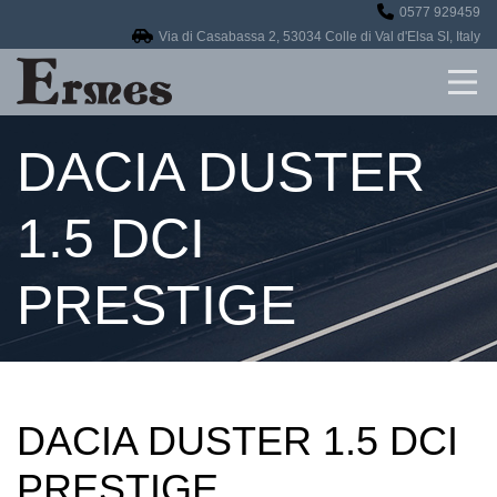
0577 929459
Home
Via di Casabassa 2, 53034 Colle di Val d'Elsa SI, Italy
Revisioni
DACIA DUSTER
Officina
Auto in vendita
1.5 DCI
Contatti
PRESTIGE
DACIA DUSTER 1.5 DCI
PRESTIGE