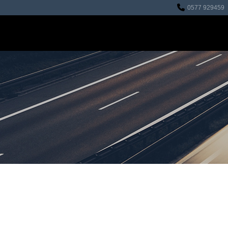
0577 929459
HOME
REVISIONI
OFFICINA
AUTO IN VENDIT