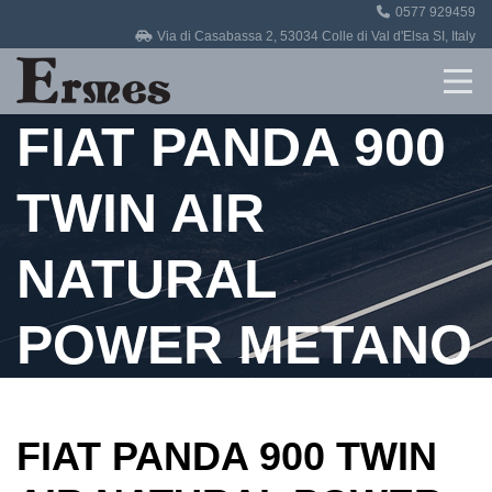
0577 929459
Home
Via di Casabassa 2, 53034 Colle di Val d'Elsa SI, Italy
Revisioni
FIAT PANDA 900
Officina
TWIN AIR
Auto in vendita
NATURAL
Contatti
POWER METANO
FIAT PANDA 900 TWIN