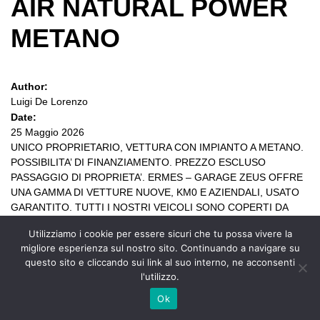
AIR NATURAL POWER
METANO
Author:
Luigi De Lorenzo
Date:
25 Maggio 2026
UNICO PROPRIETARIO, VETTURA CON IMPIANTO A METANO.
POSSIBILITA’ DI FINANZIAMENTO. PREZZO ESCLUSO
PASSAGGIO DI PROPRIETA’. ERMES – GARAGE ZEUS OFFRE
UNA GAMMA DI VETTURE NUOVE, KM0 E AZIENDALI, USATO
GARANTITO. TUTTI I NOSTRI VEICOLI SONO COPERTI DA
GARANZIA AGGIUNTIVA DI 12 MESI, SALVO CHE NON SIANO
Utilizziamo i cookie per essere sicuri che tu possa vivere la
ANCORA COPERTI DALLA GARANZIA ORIGINALE DELLA CASA.
migliore esperienza sul nostro sito. Continuando a navigare su
Nota bene […]
questo sito e cliccando sui link al suo interno, ne acconsenti
l'utilizzo.
Ok