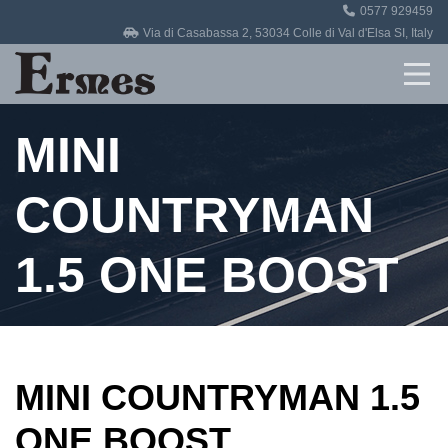
0577 929459
Home
Via di Casabassa 2, 53034 Colle di Val d'Elsa SI, Italy
Revisioni
MINI
Officina
Auto in vendita
COUNTRYMAN
Contatti
1.5 ONE BOOST
MINI COUNTRYMAN 1.5
ONE BOOST