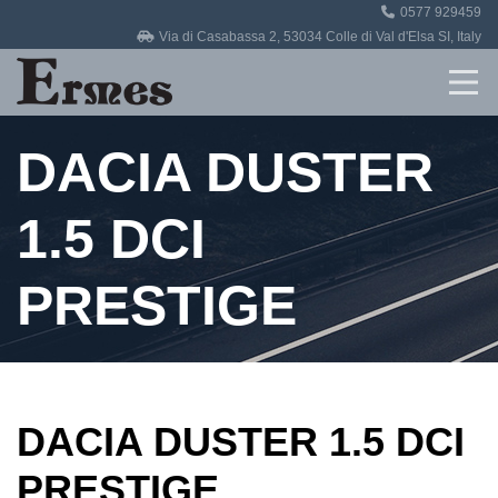
0577 929459
Home
Via di Casabassa 2, 53034 Colle di Val d'Elsa SI, Italy
Revisioni
DACIA DUSTER
Officina
Auto in vendita
1.5 DCI
Contatti
PRESTIGE
DACIA DUSTER 1.5 DCI
PRESTIGE