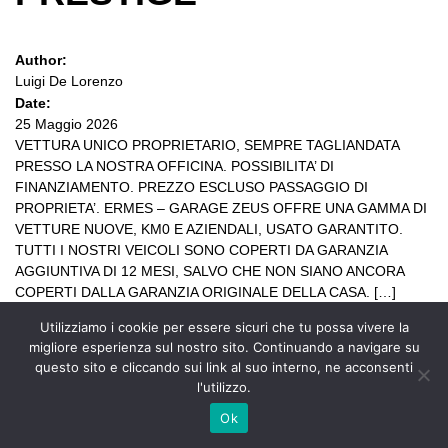
Author:
Luigi De Lorenzo
Date:
25 Maggio 2026
VETTURA UNICO PROPRIETARIO, SEMPRE TAGLIANDATA
PRESSO LA NOSTRA OFFICINA. POSSIBILITA’ DI
FINANZIAMENTO. PREZZO ESCLUSO PASSAGGIO DI
PROPRIETA’. ERMES – GARAGE ZEUS OFFRE UNA GAMMA DI
VETTURE NUOVE, KM0 E AZIENDALI, USATO GARANTITO.
TUTTI I NOSTRI VEICOLI SONO COPERTI DA GARANZIA
AGGIUNTIVA DI 12 MESI, SALVO CHE NON SIANO ANCORA
COPERTI DALLA GARANZIA ORIGINALE DELLA CASA. […]
Utilizziamo i cookie per essere sicuri che tu possa vivere la
migliore esperienza sul nostro sito. Continuando a navigare su
questo sito e cliccando sui link al suo interno, ne acconsenti
l'utilizzo.
Ok