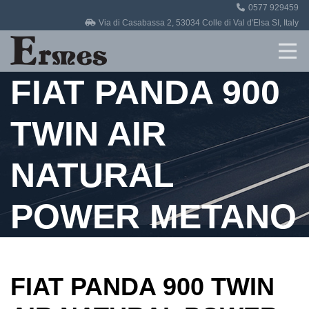
0577 929459
Home
Via di Casabassa 2, 53034 Colle di Val d'Elsa SI, Italy
Revisioni
FIAT PANDA 900
Officina
TWIN AIR
Auto in vendita
NATURAL
Contatti
POWER METANO
FIAT PANDA 900 TWIN