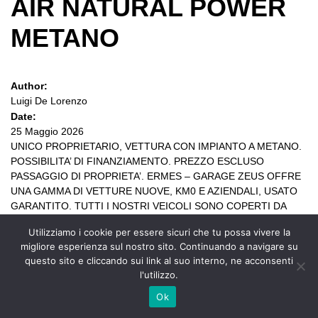
AIR NATURAL POWER
METANO
Author:
Luigi De Lorenzo
Date:
25 Maggio 2026
UNICO PROPRIETARIO, VETTURA CON IMPIANTO A METANO.
POSSIBILITA’ DI FINANZIAMENTO. PREZZO ESCLUSO
PASSAGGIO DI PROPRIETA’. ERMES – GARAGE ZEUS OFFRE
UNA GAMMA DI VETTURE NUOVE, KM0 E AZIENDALI, USATO
GARANTITO. TUTTI I NOSTRI VEICOLI SONO COPERTI DA
GARANZIA AGGIUNTIVA DI 12 MESI, SALVO CHE NON SIANO
Utilizziamo i cookie per essere sicuri che tu possa vivere la
ANCORA COPERTI DALLA GARANZIA ORIGINALE DELLA CASA.
migliore esperienza sul nostro sito. Continuando a navigare su
Nota bene […]
questo sito e cliccando sui link al suo interno, ne acconsenti
l'utilizzo.
Ok