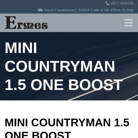
0577 929459
Home
Via di Casabassa 2, 53034 Colle di Val d'Elsa SI, Italy
Revisioni
MINI
Officina
Auto in vendita
COUNTRYMAN
Contatti
1.5 ONE BOOST
MINI COUNTRYMAN 1.5
ONE BOOST