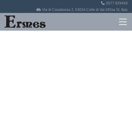
0577 929459
Home
Via di Casabassa 2, 53034 Colle di Val d'Elsa SI, Italy
Revisioni
Officina
Auto in vendita
Contatti