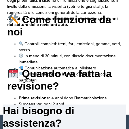
degli pneumatici, il sistema di illuminazione e segnalazione, il
livello delle emissioni, la visibilità (vetri e tergicristalli), la
rumorosità e le condizioni generali della carrozzeria.
Come funziona da
Affidati a chi lavora con passione e competenza da anni
nel settore delle revisioni auto.
noi
Controlli completi: freni, fari, emissioni, gomme, vetri,
sterzo
In meno di 30 minuti, con rilascio documentazione
immediata
Comunicazione automatica al Ministero
Quando va fatta la
Consulenza gratuita in caso di dubbi o veicoli
particolari
revisione?
Prima revisione:
4 anni dopo l’immatricolazione
Successive:
ogni 2 anni
Hai bisogno di
Senza revisione:
rischio di sanzione e ritiro del libretto
assistenza?