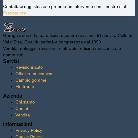
Contattaci oggi stesso o prenota un intervento con il nostro staff.
Prenota ora
Garage Zeus è la tua officina e centro revisioni di fiducia a Colle di
Val d’Elsa. Qualità, serietà e competenza dal 1999.
Vendita, noleggio, revisione, elettrauto, officina meccanica, e
gommista!
Servizi
Revisioni auto
Officina meccanica
Cambio gomme
Elettrauto
Azienda
Chi siamo
Contatti
Vendita
Informazioni
Privacy Policy
Cookie Policy