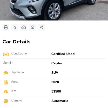
Car Details
Condizione
Certified Used
Modello
Captur
Tipologia
SUV
Anno
2020
Km
53500
Cambio
Automatic